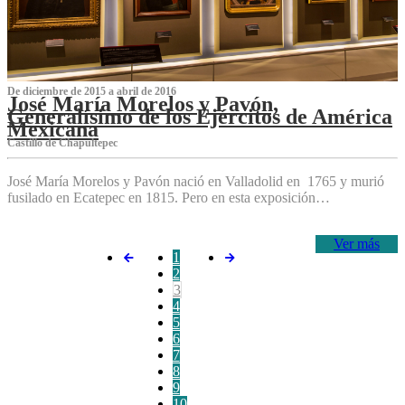
De diciembre de 2015 a abril de 2016
José María Morelos y Pavón,
Generalísimo de los Ejércitos de América
Mexicana
C‌astillo de Chapultepec
José María Morelos y Pavón nació en Valladolid en 1765 y murió
fusilado en Ecatepec en 1815. Pero en esta exposición…
Ver más
1
2
3
4
5
6
7
8
9
10