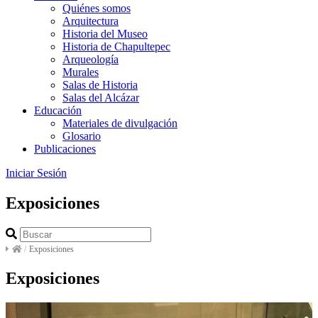
Quiénes somos
Arquitectura
Historia del Museo
Historia de Chapultepec
Arqueología
Murales
Salas de Historia
Salas del Alcázar
Educación
Materiales de divulgación
Glosario
Publicaciones
Iniciar Sesión
Exposiciones
/
Exposiciones
Exposiciones