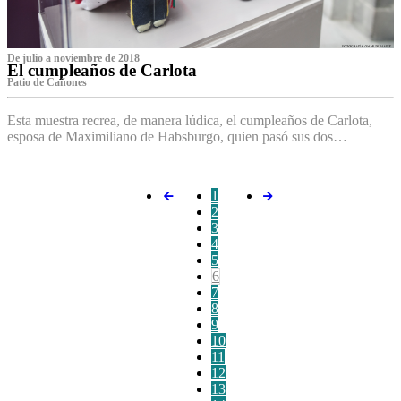
De julio a noviembre de 2018
El cumpleaños de Carlota
Patio de Cañones
Esta muestra recrea, de manera lúdica, el cumpleaños de Carlota,
esposa de Maximiliano de Habsburgo, quien pasó sus dos…
1
2
3
4
5
6
7
8
9
10
11
12
13