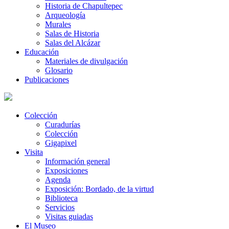
Historia de Chapultepec
Arqueología
Murales
Salas de Historia
Salas del Alcázar
Educación
Materiales de divulgación
Glosario
Publicaciones
Colección
Curadurías
Colección
Gigapixel
Visita
Información general
Exposiciones
Agenda
Exposición: Bordado, de la virtud
Biblioteca
Servicios
Visitas guiadas
El Museo