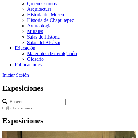
Quiénes somos
Arquitectura
Historia del Museo
Historia de Chapultepec
Arqueología
Murales
Salas de Historia
Salas del Alcázar
Educación
Materiales de divulgación
Glosario
Publicaciones
Iniciar Sesión
Exposiciones
/
Exposiciones
Exposiciones