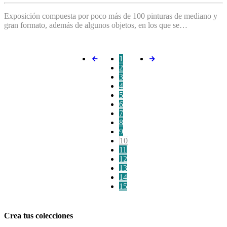
Exposición compuesta por poco más de 100 pinturas de mediano y
gran formato, además de algunos objetos, en los que se…
1
2
3
4
5
6
7
8
9
10
11
12
13
14
15
Crea tus colecciones