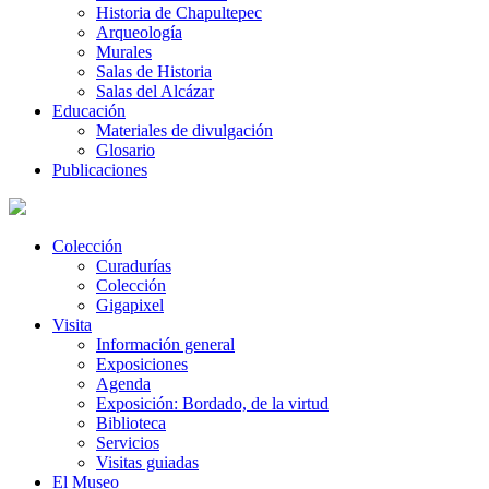
Historia de Chapultepec
Arqueología
Murales
Salas de Historia
Salas del Alcázar
Educación
Materiales de divulgación
Glosario
Publicaciones
Colección
Curadurías
Colección
Gigapixel
Visita
Información general
Exposiciones
Agenda
Exposición: Bordado, de la virtud
Biblioteca
Servicios
Visitas guiadas
El Museo