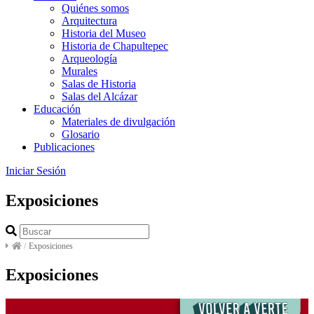
Quiénes somos
Arquitectura
Historia del Museo
Historia de Chapultepec
Arqueología
Murales
Salas de Historia
Salas del Alcázar
Educación
Materiales de divulgación
Glosario
Publicaciones
Iniciar Sesión
Exposiciones
/
Exposiciones
Exposiciones