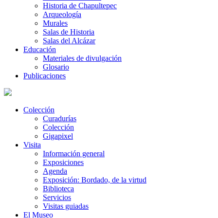
Historia de Chapultepec
Arqueología
Murales
Salas de Historia
Salas del Alcázar
Educación
Materiales de divulgación
Glosario
Publicaciones
Colección
Curadurías
Colección
Gigapixel
Visita
Información general
Exposiciones
Agenda
Exposición: Bordado, de la virtud
Biblioteca
Servicios
Visitas guiadas
El Museo