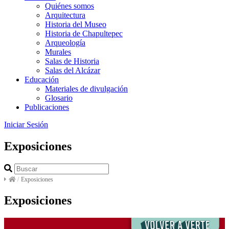
Quiénes somos
Arquitectura
Historia del Museo
Historia de Chapultepec
Arqueología
Murales
Salas de Historia
Salas del Alcázar
Educación
Materiales de divulgación
Glosario
Publicaciones
Iniciar Sesión
Exposiciones
/
Exposiciones
Exposiciones