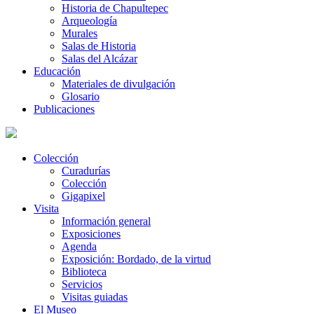
Historia de Chapultepec
Arqueología
Murales
Salas de Historia
Salas del Alcázar
Educación
Materiales de divulgación
Glosario
Publicaciones
Colección
Curadurías
Colección
Gigapixel
Visita
Información general
Exposiciones
Agenda
Exposición: Bordado, de la virtud
Biblioteca
Servicios
Visitas guiadas
El Museo