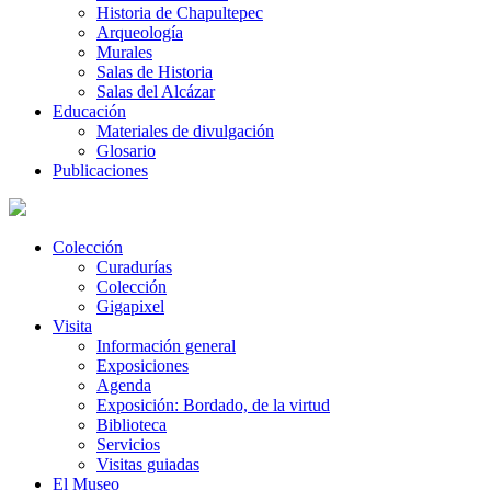
Historia de Chapultepec
Arqueología
Murales
Salas de Historia
Salas del Alcázar
Educación
Materiales de divulgación
Glosario
Publicaciones
Colección
Curadurías
Colección
Gigapixel
Visita
Información general
Exposiciones
Agenda
Exposición: Bordado, de la virtud
Biblioteca
Servicios
Visitas guiadas
El Museo