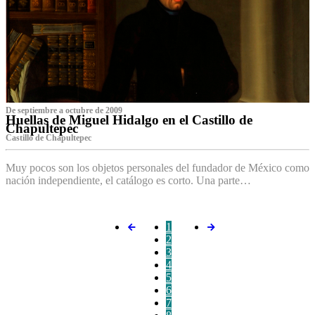
De septiembre a octubre de 2009
Huellas de Miguel Hidalgo en el Castillo de
Chapultepec
Castillo de Chapultepec
Muy pocos son los objetos personales del fundador de México como
nación independiente, el catálogo es corto. Una parte…
1
2
3
4
5
6
7