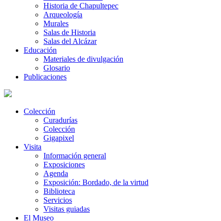
Historia de Chapultepec
Arqueología
Murales
Salas de Historia
Salas del Alcázar
Educación
Materiales de divulgación
Glosario
Publicaciones
Colección
Curadurías
Colección
Gigapixel
Visita
Información general
Exposiciones
Agenda
Exposición: Bordado, de la virtud
Biblioteca
Servicios
Visitas guiadas
El Museo