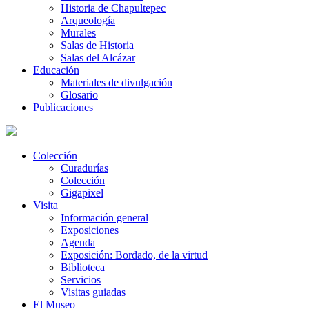
Historia de Chapultepec
Arqueología
Murales
Salas de Historia
Salas del Alcázar
Educación
Materiales de divulgación
Glosario
Publicaciones
Colección
Curadurías
Colección
Gigapixel
Visita
Información general
Exposiciones
Agenda
Exposición: Bordado, de la virtud
Biblioteca
Servicios
Visitas guiadas
El Museo