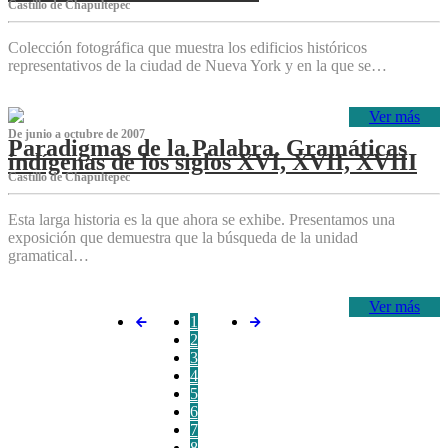
Castillo de Chapultepec
Colección fotográfica que muestra los edificios históricos
representativos de la ciudad de Nueva York y en la que se…
Ver más
De junio a octubre de 2007
Paradigmas de la Palabra. Gramáticas
indígenas de los siglos XVI, XVII, XVIII
Castillo de Chapultepec
Esta larga historia es la que ahora se exhibe. Presentamos una
exposición que demuestra que la búsqueda de la unidad
gramatical…
Ver más
1
2
3
4
5
6
7
8