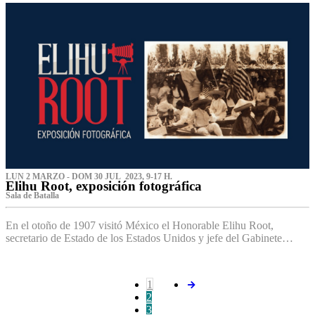
LUN 2 MARZO - DOM 30 JUL 2023, 9-17 H.
Elihu Root, exposición fotográfica
Sala de Batalla
En el otoño de 1907 visitó México el Honorable Elihu Root,
secretario de Estado de los Estados Unidos y jefe del Gabinete…
1
2
3