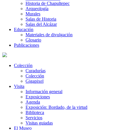
Historia de Chapultepec
Arqueología
Murales
Salas de Historia
Salas del Alcázar
Educación
Materiales de divulgación
Glosario
Publicaciones
Colección
Curadurías
Colección
Gigapixel
Visita
Información general
Exposiciones
Agenda
Exposición: Bordado, de la virtud
Biblioteca
Servicios
Visitas guiadas
El Museo