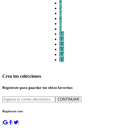
4
5
6
7
8
9
10
11
12
13
14
15
Crea tus colecciones
Regístrate para guardar tus obras favoritas
CONTINUAR
Regístrate con:
|
|
|
|