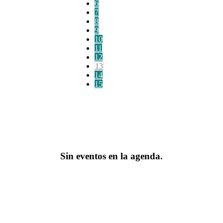
6
7
8
9
10
11
12
13
14
15
Sin eventos en la agenda.