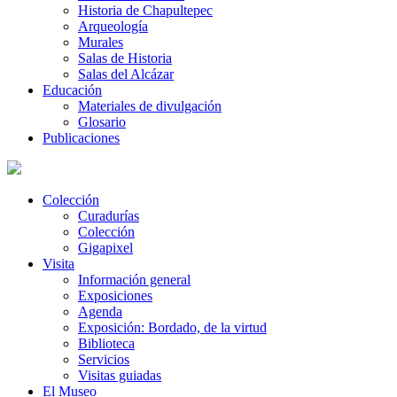
Historia de Chapultepec
Arqueología
Murales
Salas de Historia
Salas del Alcázar
Educación
Materiales de divulgación
Glosario
Publicaciones
Colección
Curadurías
Colección
Gigapixel
Visita
Información general
Exposiciones
Agenda
Exposición: Bordado, de la virtud
Biblioteca
Servicios
Visitas guiadas
El Museo