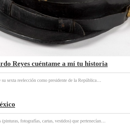
ardo Reyes cuéntame a mí tu historia
e su sexta reelección como presidente de la República…
éxico
(pinturas, fotografías, cartas, vestidos) que pertenecían…