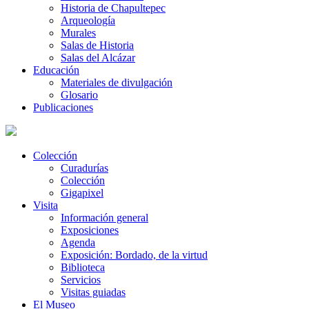
Historia de Chapultepec
Arqueología
Murales
Salas de Historia
Salas del Alcázar
Educación
Materiales de divulgación
Glosario
Publicaciones
Colección
Curadurías
Colección
Gigapixel
Visita
Información general
Exposiciones
Agenda
Exposición: Bordado, de la virtud
Biblioteca
Servicios
Visitas guiadas
El Museo