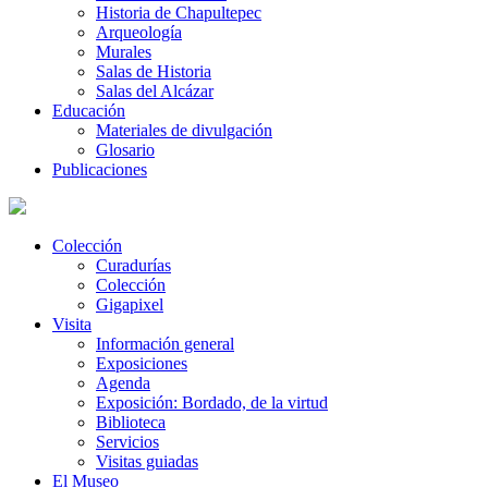
Historia de Chapultepec
Arqueología
Murales
Salas de Historia
Salas del Alcázar
Educación
Materiales de divulgación
Glosario
Publicaciones
Colección
Curadurías
Colección
Gigapixel
Visita
Información general
Exposiciones
Agenda
Exposición: Bordado, de la virtud
Biblioteca
Servicios
Visitas guiadas
El Museo