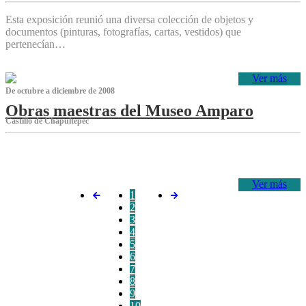
Esta exposición reunió una diversa colección de objetos y
documentos (pinturas, fotografías, cartas, vestidos) que
pertenecían…
Ver más
De octubre a diciembre de 2008
Obras maestras del Museo Amparo
Castillo de Chapultepec
‌
Ver más
1
2
3
4
5
6
7
8
9
10