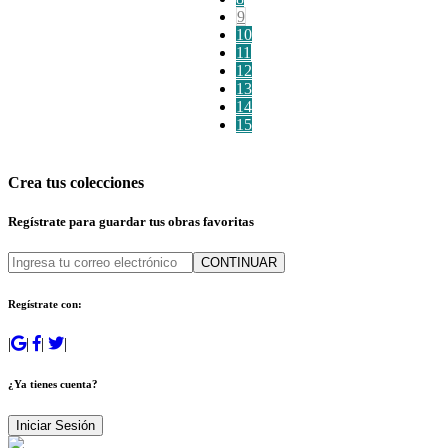
9
10
11
12
13
14
15
Crea tus colecciones
Regístrate para guardar tus obras favoritas
CONTINUAR
Regístrate con:
|
|
|
|
¿Ya tienes cuenta?
Iniciar Sesión