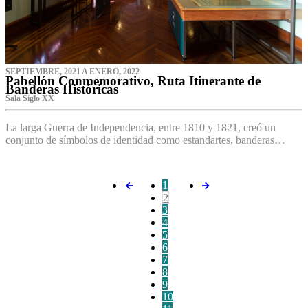
SEPTIEMBRE, 2021 A ENERO, 2022
Pabellón Conmemorativo, Ruta Itinerante de
Banderas Históricas
Sala Siglo XX
La larga Guerra de Independencia, entre 1810 y 1821, creó un
conjunto de símbolos de identidad como estandartes, banderas…
1
2
3
4
5
6
7
8
9
10