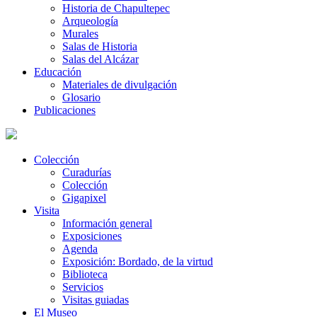
Historia de Chapultepec
Arqueología
Murales
Salas de Historia
Salas del Alcázar
Educación
Materiales de divulgación
Glosario
Publicaciones
Colección
Curadurías
Colección
Gigapixel
Visita
Información general
Exposiciones
Agenda
Exposición: Bordado, de la virtud
Biblioteca
Servicios
Visitas guiadas
El Museo