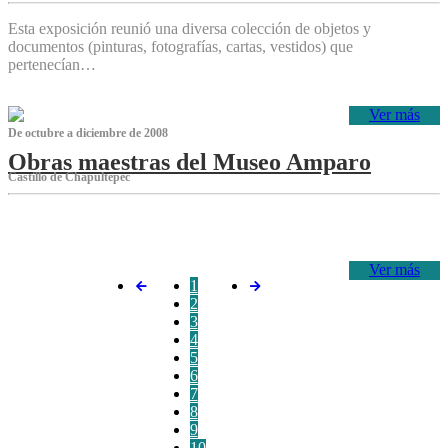
Esta exposición reunió una diversa colección de objetos y
documentos (pinturas, fotografías, cartas, vestidos) que
pertenecían…
Ver más
De octubre a diciembre de 2008
Obras maestras del Museo Amparo
Castillo de Chapultepec
‌
Ver más
1
2
3
4
5
6
7
8
9
10