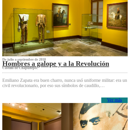
De julio a septiembre de 2010
Hombres a galope y a la Revolución
Castillo de Chapultepec
Emiliano Zapata era buen charro, nunca usó uniforme militar: era un
civil revolucionario, por eso sus símbolos de caudillo,…
Ver más