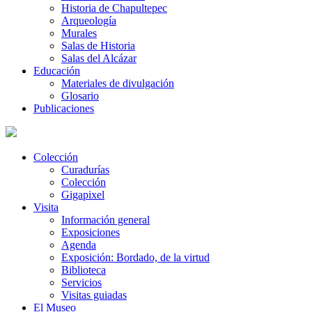
Historia de Chapultepec
Arqueología
Murales
Salas de Historia
Salas del Alcázar
Educación
Materiales de divulgación
Glosario
Publicaciones
Colección
Curadurías
Colección
Gigapixel
Visita
Información general
Exposiciones
Agenda
Exposición: Bordado, de la virtud
Biblioteca
Servicios
Visitas guiadas
El Museo