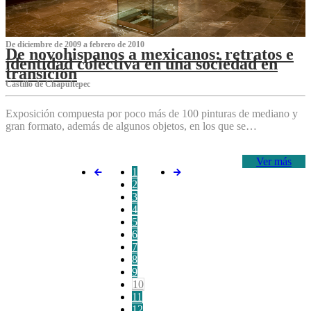
De diciembre de 2009 a febrero de 2010
De novohispanos a mexicanos: retratos e
identidad colectiva en una sociedad en
transición
Castillo de Chapultepec
Exposición compuesta por poco más de 100 pinturas de mediano y
gran formato, además de algunos objetos, en los que se…
Ver más
1
2
3
4
5
6
7
8
9
10
11
12