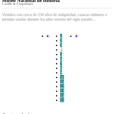
Museo Nacional de Historia
Castillo de Chapultepec
Vestidos con cerca de 250 años de antigüedad, casacas militares o
prendas usadas durante los años sesenta del siglo pasado…
1
2
3
4
5
6
7
8
9
10
11
12
13
14
15