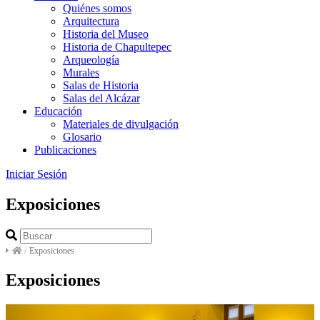
Quiénes somos
Arquitectura
Historia del Museo
Historia de Chapultepec
Arqueología
Murales
Salas de Historia
Salas del Alcázar
Educación
Materiales de divulgación
Glosario
Publicaciones
Iniciar Sesión
Exposiciones
/
Exposiciones
Exposiciones