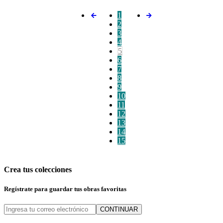
1
2
3
4
5
6
7
8
9
10
11
12
13
14
15
Crea tus colecciones
Regístrate para guardar tus obras favoritas
CONTINUAR