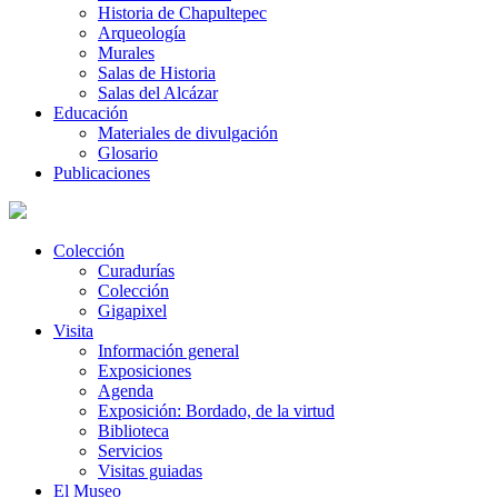
Historia de Chapultepec
Arqueología
Murales
Salas de Historia
Salas del Alcázar
Educación
Materiales de divulgación
Glosario
Publicaciones
Colección
Curadurías
Colección
Gigapixel
Visita
Información general
Exposiciones
Agenda
Exposición: Bordado, de la virtud
Biblioteca
Servicios
Visitas guiadas
El Museo