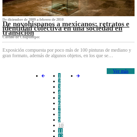
De diciembre de 2009 a febrero de 2010
De novohispanos a mexicanos: retratos e
identidad colectiva en una sociedad en
transición
Castillo de Chapultepec
Exposición compuesta por poco más de 100 pinturas de mediano y
gran formato, además de algunos objetos, en los que se…
Ver más
1
2
3
4
5
6
7
8
9
10
11
12