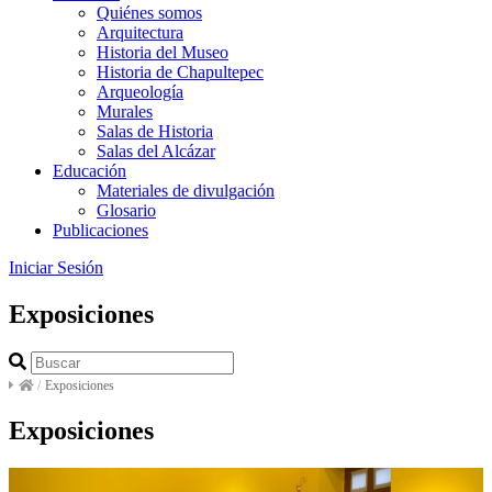
Quiénes somos
Arquitectura
Historia del Museo
Historia de Chapultepec
Arqueología
Murales
Salas de Historia
Salas del Alcázar
Educación
Materiales de divulgación
Glosario
Publicaciones
Iniciar Sesión
Exposiciones
/
Exposiciones
Exposiciones