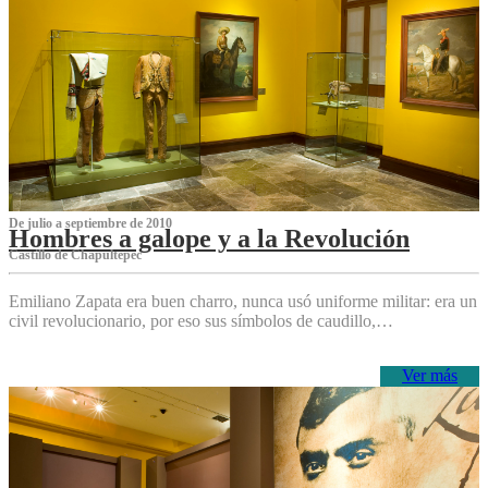
De julio a septiembre de 2010
Hombres a galope y a la Revolución
Castillo de Chapultepec
Emiliano Zapata era buen charro, nunca usó uniforme militar: era un
civil revolucionario, por eso sus símbolos de caudillo,…
Ver más