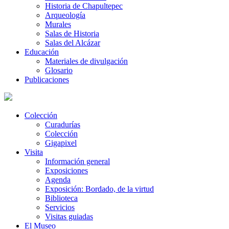
Historia de Chapultepec
Arqueología
Murales
Salas de Historia
Salas del Alcázar
Educación
Materiales de divulgación
Glosario
Publicaciones
Colección
Curadurías
Colección
Gigapixel
Visita
Información general
Exposiciones
Agenda
Exposición: Bordado, de la virtud
Biblioteca
Servicios
Visitas guiadas
El Museo