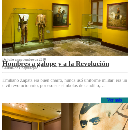
De julio a septiembre de 2010
Hombres a galope y a la Revolución
Castillo de Chapultepec
Emiliano Zapata era buen charro, nunca usó uniforme militar: era un
civil revolucionario, por eso sus símbolos de caudillo,…
Ver más