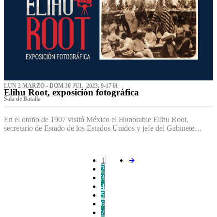
LUN 2 MARZO - DOM 30 JUL 2023, 9-17 H.
Elihu Root, exposición fotográfica
Sala de Batalla
En el otoño de 1907 visitó México el Honorable Elihu Root,
secretario de Estado de los Estados Unidos y jefe del Gabinete…
1
2
3
4
5
6
7