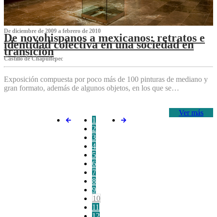
De diciembre de 2009 a febrero de 2010
De novohispanos a mexicanos: retratos e
identidad colectiva en una sociedad en
transición
Castillo de Chapultepec
Exposición compuesta por poco más de 100 pinturas de mediano y
gran formato, además de algunos objetos, en los que se…
Ver más
1
2
3
4
5
6
7
8
9
10
11
12