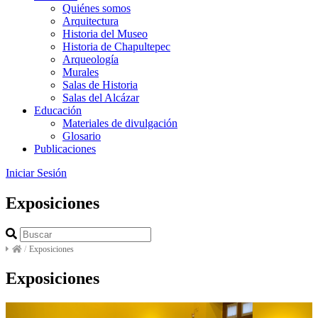
Quiénes somos
Arquitectura
Historia del Museo
Historia de Chapultepec
Arqueología
Murales
Salas de Historia
Salas del Alcázar
Educación
Materiales de divulgación
Glosario
Publicaciones
Iniciar Sesión
Exposiciones
/
Exposiciones
Exposiciones