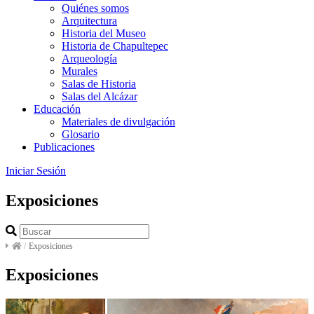
Quiénes somos
Arquitectura
Historia del Museo
Historia de Chapultepec
Arqueología
Murales
Salas de Historia
Salas del Alcázar
Educación
Materiales de divulgación
Glosario
Publicaciones
Iniciar Sesión
Exposiciones
/
Exposiciones
Exposiciones