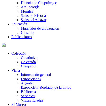
Historia de Chapultepec
Arqueología
Murales
Salas de Historia
Salas del Alcázar
Educación
Materiales de divulgación
Glosario
Publicaciones
Colección
Curadurías
Colección
Gigapixel
Visita
Información general
Exposiciones
Agenda
Exposición: Bordado, de la virtud
Biblioteca
Servicios
Visitas guiadas
El Museo