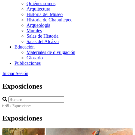
Quiénes somos
Arquitectura
Historia del Museo
Historia de Chapultepec
Arqueología
Murales
Salas de Historia
Salas del Alcázar
Educación
Materiales de divulgación
Glosario
Publicaciones
Iniciar Sesión
Exposiciones
/
Exposiciones
Exposiciones