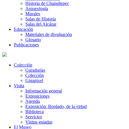
Historia de Chapultepec
Arqueología
Murales
Salas de Historia
Salas del Alcázar
Educación
Materiales de divulgación
Glosario
Publicaciones
Colección
Curadurías
Colección
Gigapixel
Visita
Información general
Exposiciones
Agenda
Exposición: Bordado, de la virtud
Biblioteca
Servicios
Visitas guiadas
El Museo