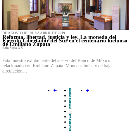
DE AGOSTO DE 2018 A ABRIL DE 2019
Reforma, libertad, justicia y ley. La moneda del
Ejército Libertador del Sur en el centenario luctuoso
de Emiliano Zapata
Sala Siglo XX
Esta muestra exhibe parte del acervo del Banco de México
relacionado con Emiliano Zapata. Monedas única y de baja
circulación…
1
2
3
4
5
6
7
8