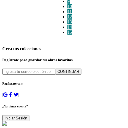
9
10
11
12
13
14
15
Crea tus colecciones
Regístrate para guardar tus obras favoritas
CONTINUAR
Regístrate con:
|
|
|
|
¿Ya tienes cuenta?
Iniciar Sesión