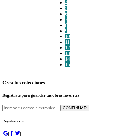
4
5
6
7
8
9
10
11
12
13
14
15
Crea tus colecciones
Regístrate para guardar tus obras favoritas
CONTINUAR
Regístrate con:
|
|
|
|