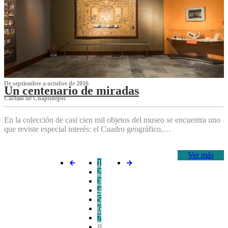
De septiembre a octubre de 2016
Un centenario de miradas
Castillo de Chapultepec
En la colección de casi cien mil objetos del museo se encuentra uno
que reviste especial interés: el Cuadro geográfico,…
Ver más
1
2
3
4
5
6
7
8