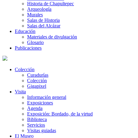
Historia de Chapultepec
Arqueología
Murales
Salas de Historia
Salas del Alcázar
Educación
Materiales de divulgación
Glosario
Publicaciones
Colección
Curadurías
Colección
Gigapixel
Visita
Información general
Exposiciones
Agenda
Exposición: Bordado, de la virtud
Biblioteca
Servicios
Visitas guiadas
El Museo