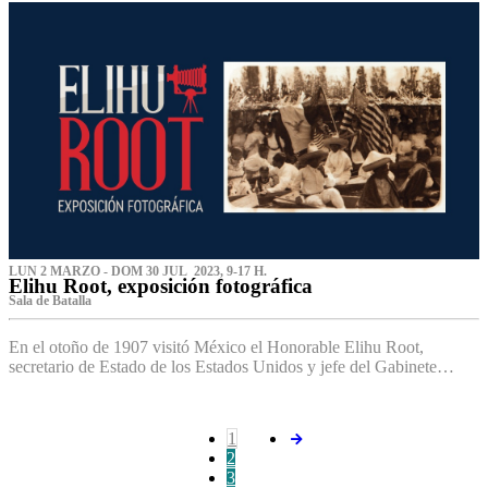
LUN 2 MARZO - DOM 30 JUL 2023, 9-17 H.
Elihu Root, exposición fotográfica
Sala de Batalla
En el otoño de 1907 visitó México el Honorable Elihu Root,
secretario de Estado de los Estados Unidos y jefe del Gabinete…
1
2
3