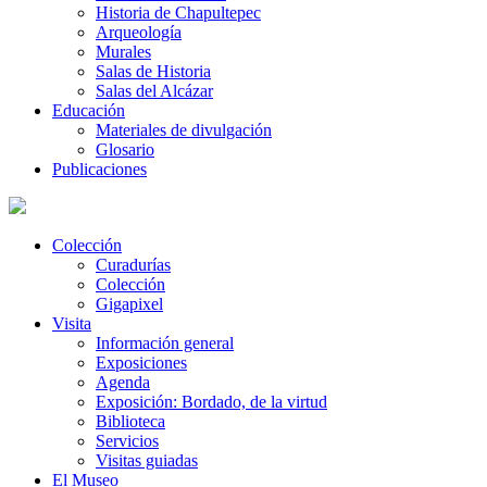
Historia de Chapultepec
Arqueología
Murales
Salas de Historia
Salas del Alcázar
Educación
Materiales de divulgación
Glosario
Publicaciones
Colección
Curadurías
Colección
Gigapixel
Visita
Información general
Exposiciones
Agenda
Exposición: Bordado, de la virtud
Biblioteca
Servicios
Visitas guiadas
El Museo