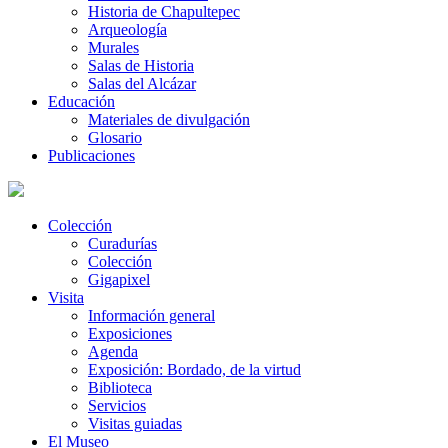
Historia de Chapultepec
Arqueología
Murales
Salas de Historia
Salas del Alcázar
Educación
Materiales de divulgación
Glosario
Publicaciones
Colección
Curadurías
Colección
Gigapixel
Visita
Información general
Exposiciones
Agenda
Exposición: Bordado, de la virtud
Biblioteca
Servicios
Visitas guiadas
El Museo