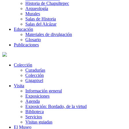
Historia de Chapultepec
Arqueología
Murales
Salas de Historia
Salas del Alcázar
Educación
Materiales de divulgación
Glosario
Publicaciones
Colección
Curadurías
Colección
Gigapixel
Visita
Información general
Exposiciones
Agenda
Exposición: Bordado, de la virtud
Biblioteca
Servicios
Visitas guiadas
El Museo