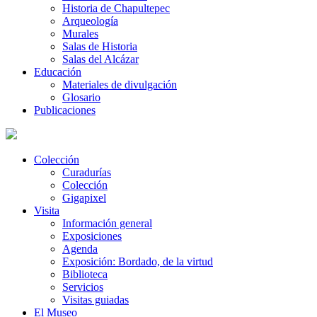
Historia de Chapultepec
Arqueología
Murales
Salas de Historia
Salas del Alcázar
Educación
Materiales de divulgación
Glosario
Publicaciones
Colección
Curadurías
Colección
Gigapixel
Visita
Información general
Exposiciones
Agenda
Exposición: Bordado, de la virtud
Biblioteca
Servicios
Visitas guiadas
El Museo