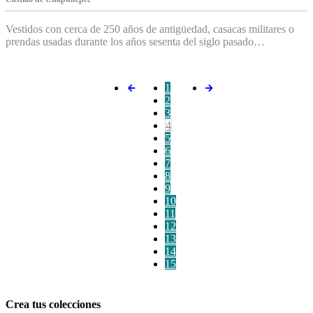
Vestidos con cerca de 250 años de antigüedad, casacas militares o
prendas usadas durante los años sesenta del siglo pasado…
1
2
3
4
5
6
7
8
9
10
11
12
13
14
15
Crea tus colecciones