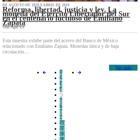
DE AGOSTO DE 2018 A ABRIL DE 2019
Reforma, libertad, justicia y ley. La
moneda del Ejército Libertador del Sur
en el centenario luctuoso de Emiliano
Zapata
Sala Siglo XX
Esta muestra exhibe parte del acervo del Banco de México
relacionado con Emiliano Zapata. Monedas única y de baja
circulación…
Ver más
1
2
3
4
5
6
7
8
9
10
11
12
13