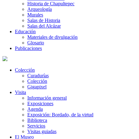
Historia de Chapultepec
Arqueología
Murales
Salas de Historia
Salas del Alcázar
Educación
Materiales de divulgación
Glosario
Publicaciones
Colección
Curadurías
Colección
Gigapixel
Visita
Información general
Exposiciones
Agenda
Exposición: Bordado, de la virtud
Biblioteca
Servicios
Visitas guiadas
El Museo