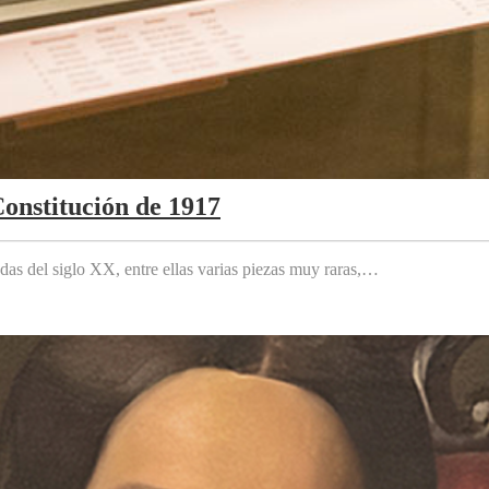
Constitución de 1917
das del siglo XX, entre ellas varias piezas muy raras,…