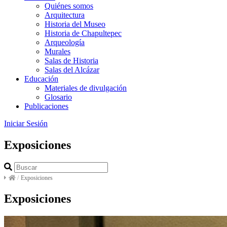
Quiénes somos
Arquitectura
Historia del Museo
Historia de Chapultepec
Arqueología
Murales
Salas de Historia
Salas del Alcázar
Educación
Materiales de divulgación
Glosario
Publicaciones
Iniciar Sesión
Exposiciones
/
Exposiciones
Exposiciones