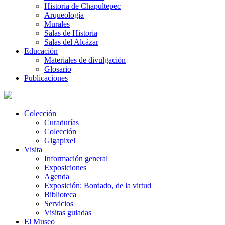
Historia de Chapultepec
Arqueología
Murales
Salas de Historia
Salas del Alcázar
Educación
Materiales de divulgación
Glosario
Publicaciones
Colección
Curadurías
Colección
Gigapixel
Visita
Información general
Exposiciones
Agenda
Exposición: Bordado, de la virtud
Biblioteca
Servicios
Visitas guiadas
El Museo