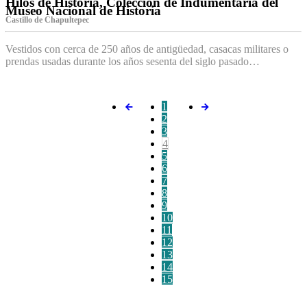
Hilos de Historia, Colección de Indumentaria del
Museo Nacional de Historia
Castillo de Chapultepec
Vestidos con cerca de 250 años de antigüedad, casacas militares o
prendas usadas durante los años sesenta del siglo pasado…
1
2
3
4
5
6
7
8
9
10
11
12
13
14
15