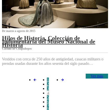
De marzo a agosto de 2015
Hilos de Historia, Colección de
Indumentaria del Museo Nacional de
Historia
Castillo de Chapultepec
Vestidos con cerca de 250 años de antigüedad, casacas militares o
prendas usadas durante los años sesenta del siglo pasado…
Ver más
1
2
3
4
5
6
7