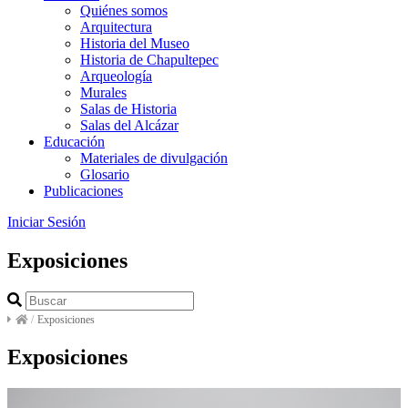
Quiénes somos
Arquitectura
Historia del Museo
Historia de Chapultepec
Arqueología
Murales
Salas de Historia
Salas del Alcázar
Educación
Materiales de divulgación
Glosario
Publicaciones
Iniciar Sesión
Exposiciones
/
Exposiciones
Exposiciones