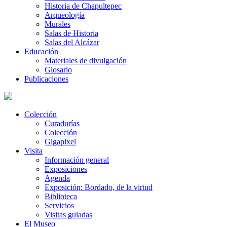
Historia de Chapultepec
Arqueología
Murales
Salas de Historia
Salas del Alcázar
Educación
Materiales de divulgación
Glosario
Publicaciones
Colección
Curadurías
Colección
Gigapixel
Visita
Información general
Exposiciones
Agenda
Exposición: Bordado, de la virtud
Biblioteca
Servicios
Visitas guiadas
El Museo