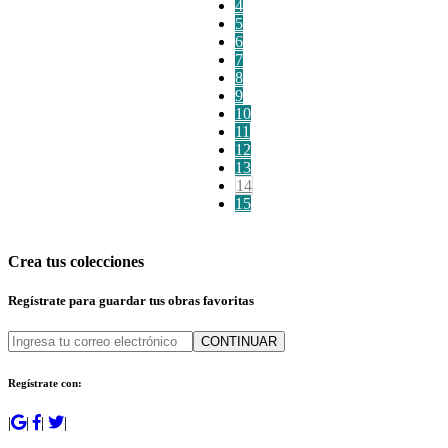
4
5
6
7
8
9
10
11
12
13
14
15
Crea tus colecciones
Regístrate para guardar tus obras favoritas
CONTINUAR
Regístrate con:
|
|
|
|