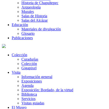
Historia de Chapultepec
Arqueología
Murales
Salas de Historia
Salas del Alcázar
Educación
Materiales de divulgación
Glosario
Publicaciones
Colección
Curadurías
Colección
Gigapixel
Visita
Información general
Exposiciones
Agenda
Exposición: Bordado, de la virtud
Biblioteca
Servicios
Visitas guiadas
El Museo