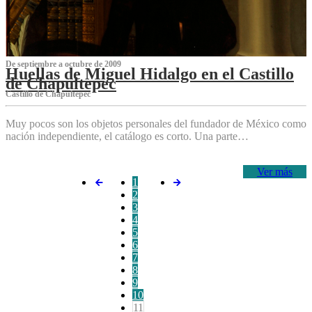
De septiembre a octubre de 2009
Huellas de Miguel Hidalgo en el Castillo
de Chapultepec
Castillo de Chapultepec
Muy pocos son los objetos personales del fundador de México como
nación independiente, el catálogo es corto. Una parte…
Ver más
1
2
3
4
5
6
7
8
9
10
11