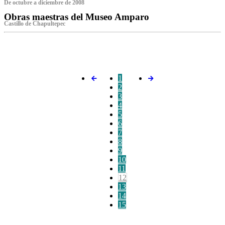
De octubre a diciembre de 2008
Obras maestras del Museo Amparo
Castillo de Chapultepec
‌
1
2
3
4
5
6
7
8
9
10
11
12
13
14
15