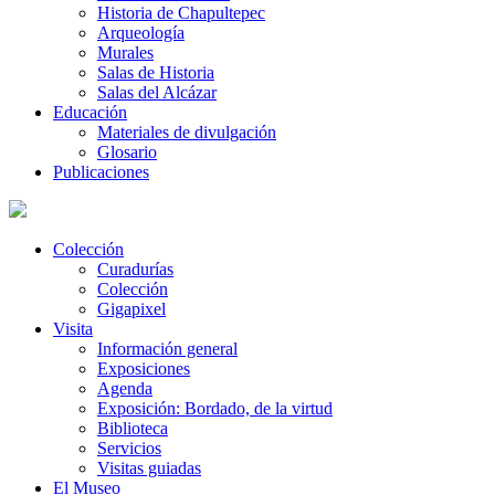
Historia de Chapultepec
Arqueología
Murales
Salas de Historia
Salas del Alcázar
Educación
Materiales de divulgación
Glosario
Publicaciones
Colección
Curadurías
Colección
Gigapixel
Visita
Información general
Exposiciones
Agenda
Exposición: Bordado, de la virtud
Biblioteca
Servicios
Visitas guiadas
El Museo