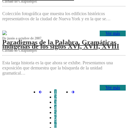
Castillo de Chapultepec
Colección fotográfica que muestra los edificios históricos
representativos de la ciudad de Nueva York y en la que se…
Ver más
De junio a octubre de 2007
Paradigmas de la Palabra. Gramáticas
indígenas de los siglos XVI, XVII, XVIII
Castillo de Chapultepec
Esta larga historia es la que ahora se exhibe. Presentamos una
exposición que demuestra que la búsqueda de la unidad
gramatical…
Ver más
1
2
3
4
5
6
7
8