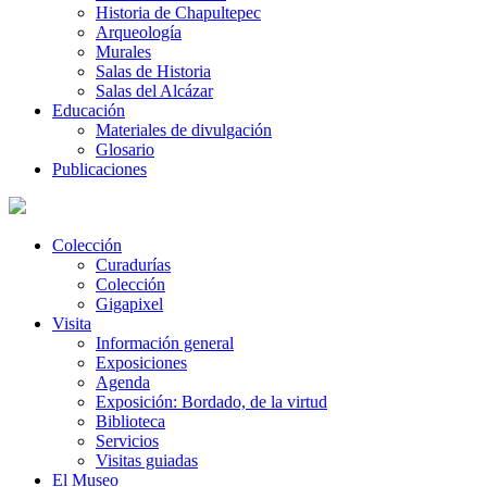
Historia de Chapultepec
Arqueología
Murales
Salas de Historia
Salas del Alcázar
Educación
Materiales de divulgación
Glosario
Publicaciones
Colección
Curadurías
Colección
Gigapixel
Visita
Información general
Exposiciones
Agenda
Exposición: Bordado, de la virtud
Biblioteca
Servicios
Visitas guiadas
El Museo