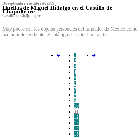
De septiembre a octubre de 2009
Huellas de Miguel Hidalgo en el Castillo de
Chapultepec
Castillo de Chapultepec
Muy pocos son los objetos personales del fundador de México como
nación independiente, el catálogo es corto. Una parte…
1
2
3
4
5
6
7
8
9
10
11
12
13
14
15