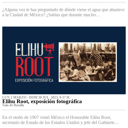
¿Alguna vez te has preguntado de dónde viene el agua que abastece
a la Ciudad de México? ¿Sabías que durante mucho…
LUN 2 MARZO - DOM 30 JUL 2023, 9-17 H.
Elihu Root, exposición fotográfica
Sala de Batalla
En el otoño de 1907 visitó México el Honorable Elihu Root,
secretario de Estado de los Estados Unidos y jefe del Gabinete…