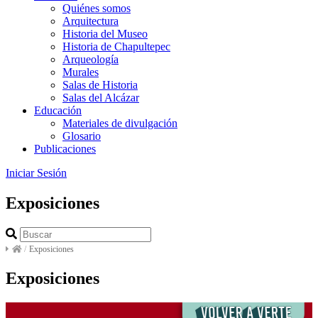
Quiénes somos
Arquitectura
Historia del Museo
Historia de Chapultepec
Arqueología
Murales
Salas de Historia
Salas del Alcázar
Educación
Materiales de divulgación
Glosario
Publicaciones
Iniciar Sesión
Exposiciones
/
Exposiciones
Exposiciones