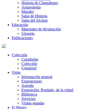
Historia de Chapultepec
Arqueología
Murales
Salas de Historia
Salas del Alcázar
Educación
Materiales de divulgación
Glosario
Publicaciones
Colección
Curadurías
Colección
Gigapixel
Visita
Información general
Exposiciones
Agenda
Exposición: Bordado, de la virtud
Biblioteca
Servicios
Visitas guiadas
El Museo