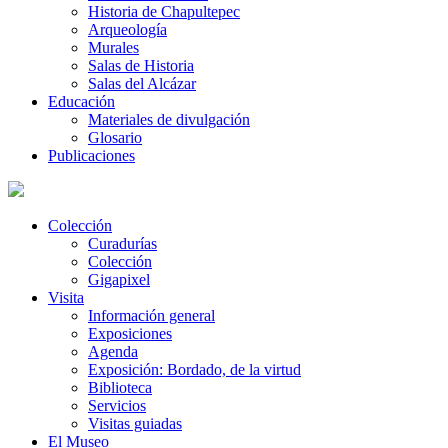
Historia de Chapultepec
Arqueología
Murales
Salas de Historia
Salas del Alcázar
Educación
Materiales de divulgación
Glosario
Publicaciones
Colección
Curadurías
Colección
Gigapixel
Visita
Información general
Exposiciones
Agenda
Exposición: Bordado, de la virtud
Biblioteca
Servicios
Visitas guiadas
El Museo