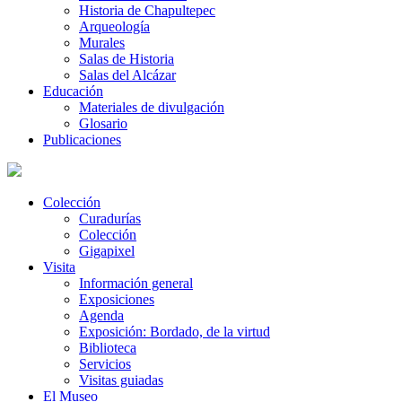
Historia de Chapultepec
Arqueología
Murales
Salas de Historia
Salas del Alcázar
Educación
Materiales de divulgación
Glosario
Publicaciones
Colección
Curadurías
Colección
Gigapixel
Visita
Información general
Exposiciones
Agenda
Exposición: Bordado, de la virtud
Biblioteca
Servicios
Visitas guiadas
El Museo