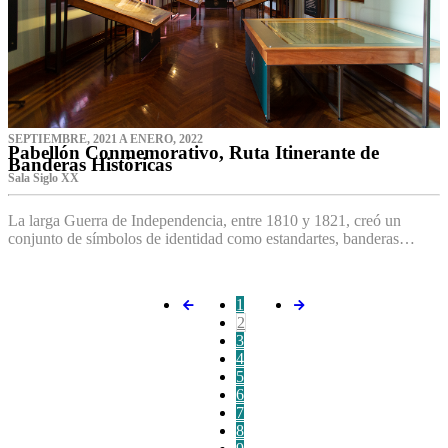
SEPTIEMBRE, 2021 A ENERO, 2022
Pabellón Conmemorativo, Ruta Itinerante de
Banderas Históricas
Sala Siglo XX
La larga Guerra de Independencia, entre 1810 y 1821, creó un
conjunto de símbolos de identidad como estandartes, banderas…
1
2
3
4
5
6
7
8