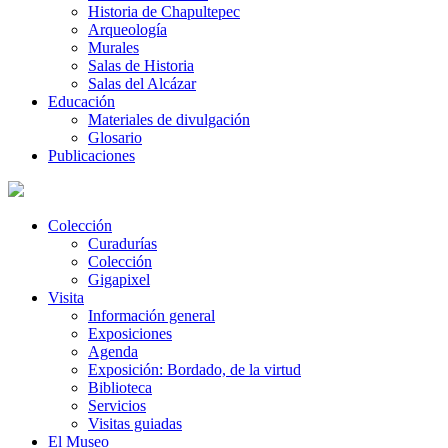
Historia de Chapultepec
Arqueología
Murales
Salas de Historia
Salas del Alcázar
Educación
Materiales de divulgación
Glosario
Publicaciones
Colección
Curadurías
Colección
Gigapixel
Visita
Información general
Exposiciones
Agenda
Exposición: Bordado, de la virtud
Biblioteca
Servicios
Visitas guiadas
El Museo