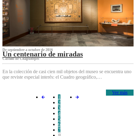
De septiembre a octubre de 2016
Un centenario de miradas
Castillo de Chapultepec
En la colección de casi cien mil objetos del museo se encuentra uno
que reviste especial interés: el Cuadro geográfico,…
Ver más
1
2
3
4
5
6
7
8