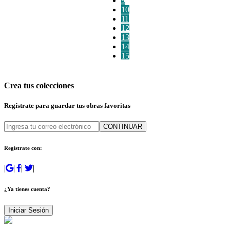
9
10
11
12
13
14
15
Crea tus colecciones
Regístrate para guardar tus obras favoritas
CONTINUAR
Regístrate con:
|
|
|
|
¿Ya tienes cuenta?
Iniciar Sesión