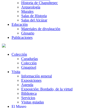
Historia de Chapultepec
Arqueología
Murales
Salas de Historia
Salas del Alcázar
Educación
Materiales de divulgación
Glosario
Publicaciones
Colección
Curadurías
Colección
Gigapixel
Visita
Información general
Exposiciones
Agenda
Exposición: Bordado, de la virtud
Biblioteca
Servicios
Visitas guiadas
El Museo