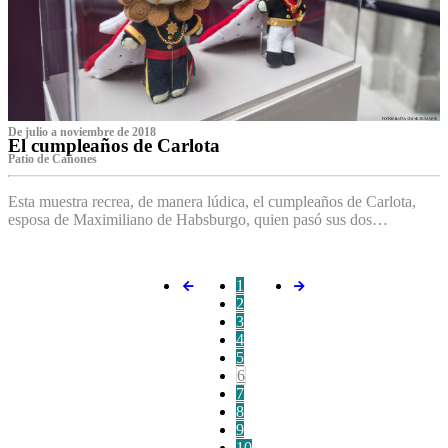
De julio a noviembre de 2018
El cumpleaños de Carlota
Patio de Cañones
Esta muestra recrea, de manera lúdica, el cumpleaños de Carlota,
esposa de Maximiliano de Habsburgo, quien pasó sus dos…
1
2
3
4
5
6
7
8
9
10