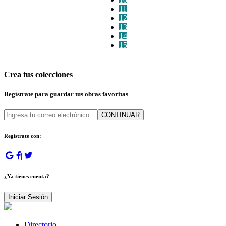
11
12
13
14
15
Crea tus colecciones
Regístrate para guardar tus obras favoritas
CONTINUAR
Regístrate con:
|
|
|
|
¿Ya tienes cuenta?
Iniciar Sesión
Directorio