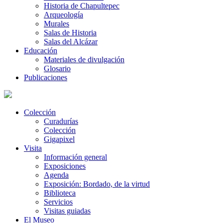
Historia de Chapultepec
Arqueología
Murales
Salas de Historia
Salas del Alcázar
Educación
Materiales de divulgación
Glosario
Publicaciones
Colección
Curadurías
Colección
Gigapixel
Visita
Información general
Exposiciones
Agenda
Exposición: Bordado, de la virtud
Biblioteca
Servicios
Visitas guiadas
El Museo