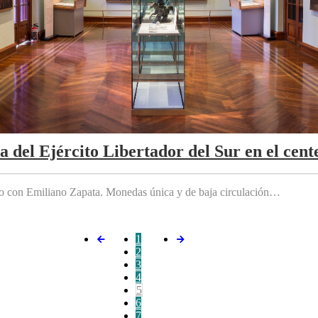
da del Ejército Libertador del Sur en el cen
do con Emiliano Zapata. Monedas única y de baja circulación…
1
2
3
4
5
6
7