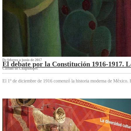
De febrero a junio de 2017
El debate por la Constitución 1916-1917. 
Castillo de Chapultepec
El 1º de diciembre de 1916 comenzó la historia moderna de México. Es