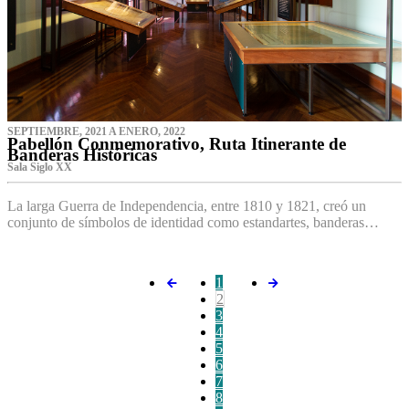
SEPTIEMBRE, 2021 A ENERO, 2022
Pabellón Conmemorativo, Ruta Itinerante de
Banderas Históricas
Sala Siglo XX
La larga Guerra de Independencia, entre 1810 y 1821, creó un
conjunto de símbolos de identidad como estandartes, banderas…
1
2
3
4
5
6
7
8