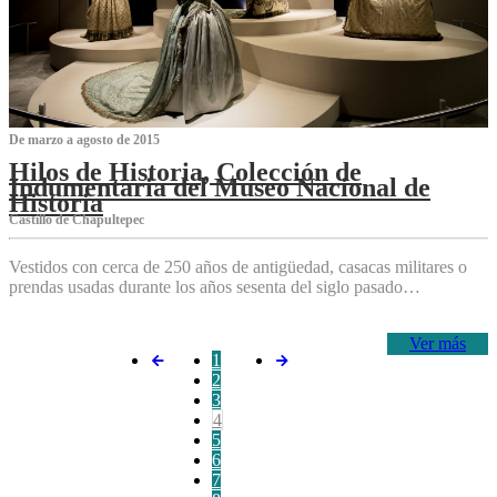
De marzo a agosto de 2015
Hilos de Historia, Colección de
Indumentaria del Museo Nacional de
Historia
Castillo de Chapultepec
Vestidos con cerca de 250 años de antigüedad, casacas militares o
prendas usadas durante los años sesenta del siglo pasado…
Ver más
1
2
3
4
5
6
7