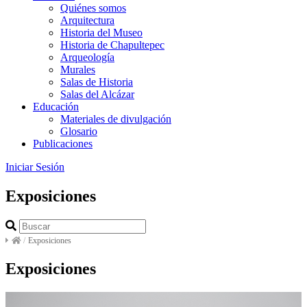
Quiénes somos
Arquitectura
Historia del Museo
Historia de Chapultepec
Arqueología
Murales
Salas de Historia
Salas del Alcázar
Educación
Materiales de divulgación
Glosario
Publicaciones
Iniciar Sesión
Exposiciones
/
Exposiciones
Exposiciones