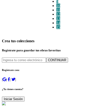
9
10
11
12
13
14
15
Crea tus colecciones
Regístrate para guardar tus obras favoritas
CONTINUAR
Regístrate con:
|
|
|
|
¿Ya tienes cuenta?
Iniciar Sesión