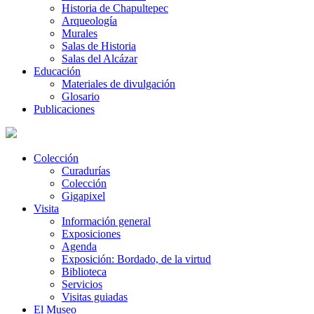
Historia de Chapultepec
Arqueología
Murales
Salas de Historia
Salas del Alcázar
Educación
Materiales de divulgación
Glosario
Publicaciones
Colección
Curadurías
Colección
Gigapixel
Visita
Información general
Exposiciones
Agenda
Exposición: Bordado, de la virtud
Biblioteca
Servicios
Visitas guiadas
El Museo