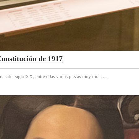
Constitución de 1917
das del siglo XX, entre ellas varias piezas muy raras,…