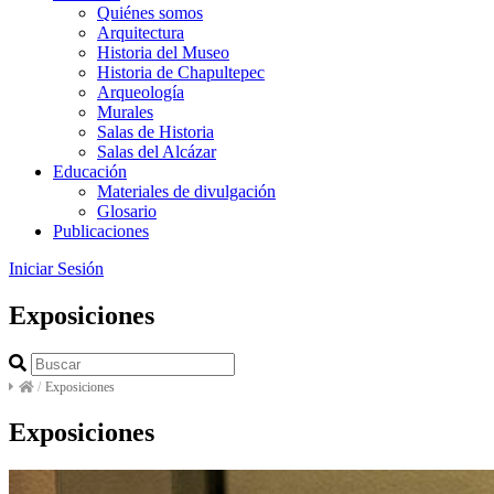
Quiénes somos
Arquitectura
Historia del Museo
Historia de Chapultepec
Arqueología
Murales
Salas de Historia
Salas del Alcázar
Educación
Materiales de divulgación
Glosario
Publicaciones
Iniciar Sesión
Exposiciones
/
Exposiciones
Exposiciones