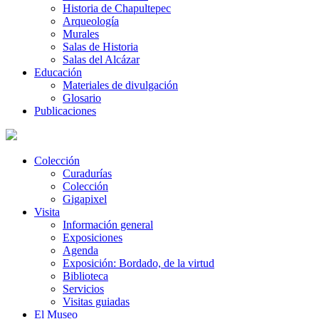
Historia de Chapultepec
Arqueología
Murales
Salas de Historia
Salas del Alcázar
Educación
Materiales de divulgación
Glosario
Publicaciones
Colección
Curadurías
Colección
Gigapixel
Visita
Información general
Exposiciones
Agenda
Exposición: Bordado, de la virtud
Biblioteca
Servicios
Visitas guiadas
El Museo