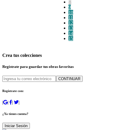
8
9
10
11
12
13
14
15
Crea tus colecciones
Regístrate para guardar tus obras favoritas
CONTINUAR
Regístrate con:
|
|
|
|
¿Ya tienes cuenta?
Iniciar Sesión