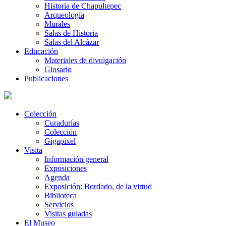
Historia de Chapultepec
Arqueología
Murales
Salas de Historia
Salas del Alcázar
Educación
Materiales de divulgación
Glosario
Publicaciones
Colección
Curadurías
Colección
Gigapixel
Visita
Información general
Exposiciones
Agenda
Exposición: Bordado, de la virtud
Biblioteca
Servicios
Visitas guiadas
El Museo