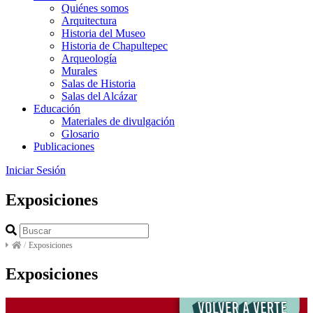
Quiénes somos
Arquitectura
Historia del Museo
Historia de Chapultepec
Arqueología
Murales
Salas de Historia
Salas del Alcázar
Educación
Materiales de divulgación
Glosario
Publicaciones
Iniciar Sesión
Exposiciones
/
Exposiciones
Exposiciones