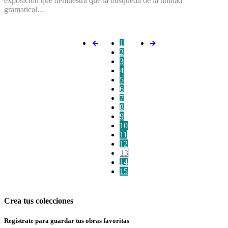
exposición que demuestra que la búsqueda de la unidad
gramatical…
1
2
3
4
5
6
7
8
9
10
11
12
13
14
15
Crea tus colecciones
Regístrate para guardar tus obras favoritas