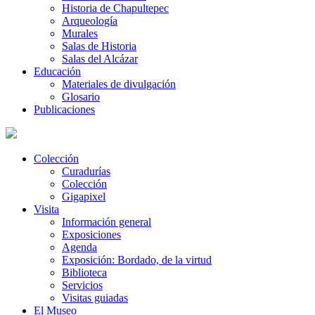
Historia de Chapultepec
Arqueología
Murales
Salas de Historia
Salas del Alcázar
Educación
Materiales de divulgación
Glosario
Publicaciones
Colección
Curadurías
Colección
Gigapixel
Visita
Información general
Exposiciones
Agenda
Exposición: Bordado, de la virtud
Biblioteca
Servicios
Visitas guiadas
El Museo