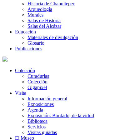
Historia de Chapultepec
Arqueología
Murales
Salas de Historia
Salas del Alcázar
Educación
Materiales de divulgación
Glosario
Publicaciones
Colección
Curadurías
Colección
Gigapixel
Visita
Información general
Exposiciones
Agenda
Exposición: Bordado, de la virtud
Biblioteca
Servicios
Visitas guiadas
El Museo