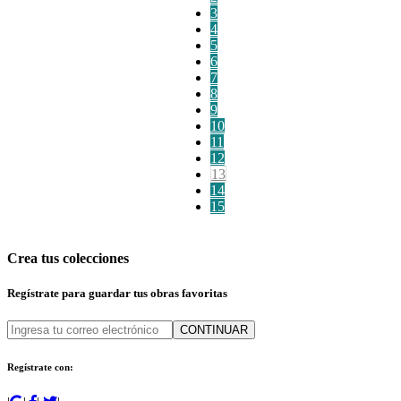
3
4
5
6
7
8
9
10
11
12
13
14
15
Crea tus colecciones
Regístrate para guardar tus obras favoritas
CONTINUAR
Regístrate con: