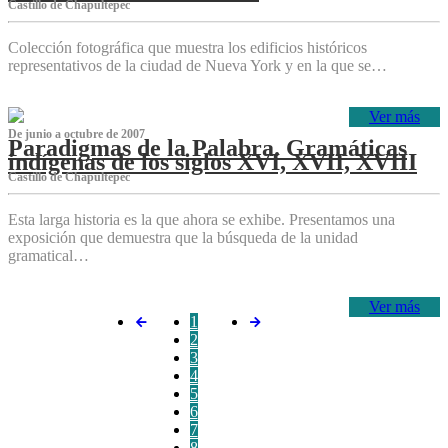
Castillo de Chapultepec
Colección fotográfica que muestra los edificios históricos
representativos de la ciudad de Nueva York y en la que se…
Ver más
De junio a octubre de 2007
Paradigmas de la Palabra. Gramáticas
indígenas de los siglos XVI, XVII, XVIII
Castillo de Chapultepec
Esta larga historia es la que ahora se exhibe. Presentamos una
exposición que demuestra que la búsqueda de la unidad
gramatical…
Ver más
1
2
3
4
5
6
7
8