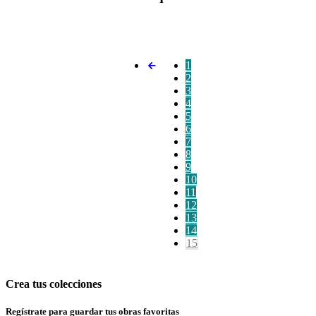
1
2
3
4
5
6
7
8
9
10
11
12
13
14
15
Crea tus colecciones
Regístrate para guardar tus obras favoritas