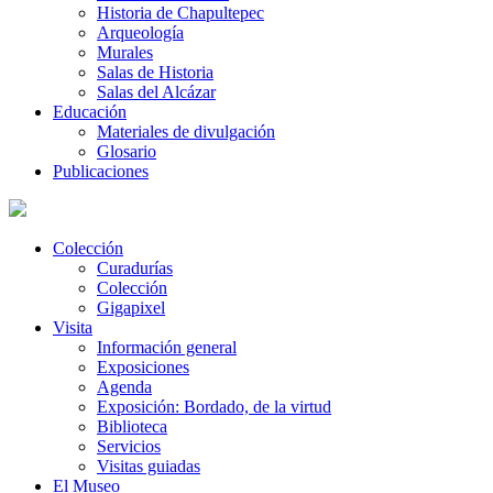
Historia de Chapultepec
Arqueología
Murales
Salas de Historia
Salas del Alcázar
Educación
Materiales de divulgación
Glosario
Publicaciones
Colección
Curadurías
Colección
Gigapixel
Visita
Información general
Exposiciones
Agenda
Exposición: Bordado, de la virtud
Biblioteca
Servicios
Visitas guiadas
El Museo