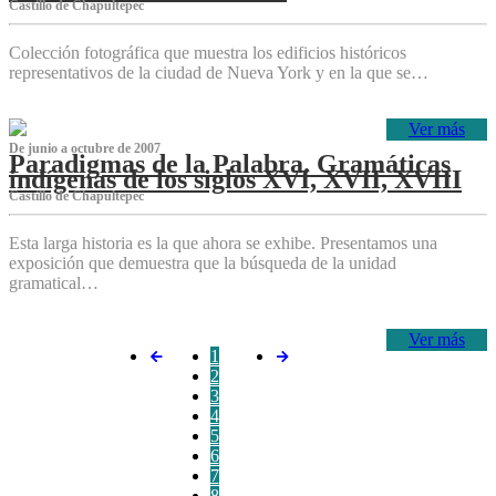
Castillo de Chapultepec
Colección fotográfica que muestra los edificios históricos
representativos de la ciudad de Nueva York y en la que se…
Ver más
De junio a octubre de 2007
Paradigmas de la Palabra. Gramáticas
indígenas de los siglos XVI, XVII, XVIII
Castillo de Chapultepec
Esta larga historia es la que ahora se exhibe. Presentamos una
exposición que demuestra que la búsqueda de la unidad
gramatical…
Ver más
1
2
3
4
5
6
7
8