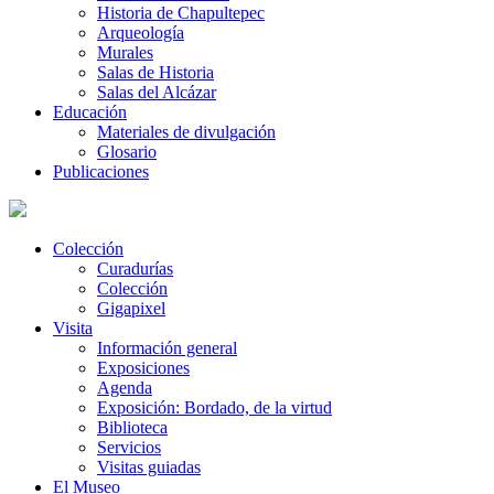
Historia de Chapultepec
Arqueología
Murales
Salas de Historia
Salas del Alcázar
Educación
Materiales de divulgación
Glosario
Publicaciones
Colección
Curadurías
Colección
Gigapixel
Visita
Información general
Exposiciones
Agenda
Exposición: Bordado, de la virtud
Biblioteca
Servicios
Visitas guiadas
El Museo