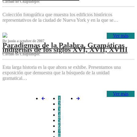
Castillo de Chapultepec
Colección fotográfica que muestra los edificios históricos
representativos de la ciudad de Nueva York y en la que se…
Ver más
De junio a octubre de 2007
Paradigmas de la Palabra. Gramáticas
indígenas de los siglos XVI, XVII, XVIII
Castillo de Chapultepec
Esta larga historia es la que ahora se exhibe. Presentamos una
exposición que demuestra que la búsqueda de la unidad
gramatical…
Ver más
1
2
3
4
5
6
7
8