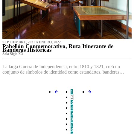
SEPTIEMBRE, 2021 A ENERO, 2022
Pabellón Conmemorativo, Ruta Itinerante de
Banderas Históricas
Sala Siglo XX
La larga Guerra de Independencia, entre 1810 y 1821, creó un
conjunto de símbolos de identidad como estandartes, banderas…
1
2
3
4
5
6
7
8