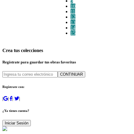
9
10
11
12
13
14
15
Crea tus colecciones
Regístrate para guardar tus obras favoritas
CONTINUAR
Regístrate con:
|
|
|
|
¿Ya tienes cuenta?
Iniciar Sesión