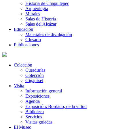
Historia de Chapultepec
Arqueología
Murales
Salas de Historia
Salas del Alcázar
Educación
Materiales de divulgación
Glosario
Publicaciones
Colección
Curadurías
Colección
Gigapixel
Visita
Información general
Exposiciones
Agenda
Exposición: Bordado, de la virtud
Biblioteca
Servicios
Visitas guiadas
El Museo