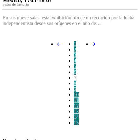
México, 1765-1836
Salas de historia
En sus nueve salas, esta exhibición ofrece un recorrido por la lucha
independentista desde sus orígenes en el año de…
1
2
3
4
5
6
7
8
9
10
11
12
13
14
15