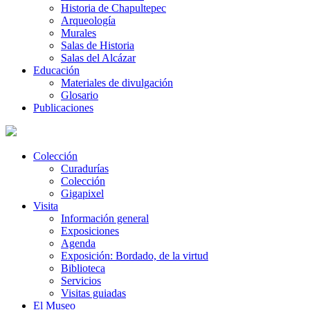
Historia de Chapultepec
Arqueología
Murales
Salas de Historia
Salas del Alcázar
Educación
Materiales de divulgación
Glosario
Publicaciones
Colección
Curadurías
Colección
Gigapixel
Visita
Información general
Exposiciones
Agenda
Exposición: Bordado, de la virtud
Biblioteca
Servicios
Visitas guiadas
El Museo