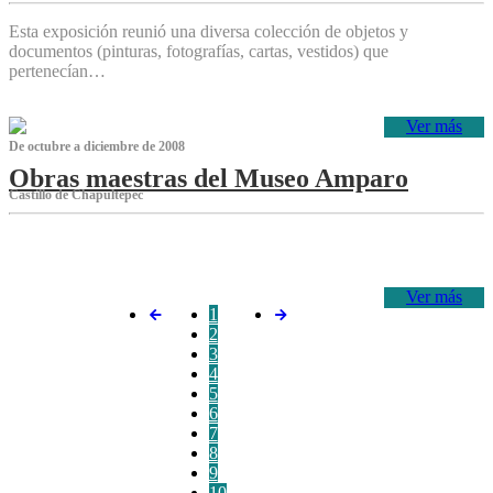
Esta exposición reunió una diversa colección de objetos y
documentos (pinturas, fotografías, cartas, vestidos) que
pertenecían…
Ver más
De octubre a diciembre de 2008
Obras maestras del Museo Amparo
Castillo de Chapultepec
‌
Ver más
1
2
3
4
5
6
7
8
9
10