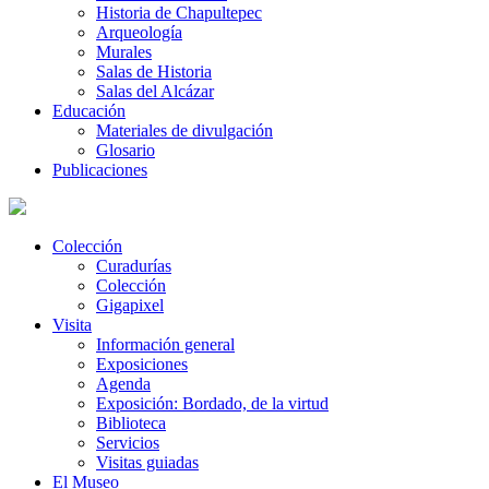
Historia de Chapultepec
Arqueología
Murales
Salas de Historia
Salas del Alcázar
Educación
Materiales de divulgación
Glosario
Publicaciones
Colección
Curadurías
Colección
Gigapixel
Visita
Información general
Exposiciones
Agenda
Exposición: Bordado, de la virtud
Biblioteca
Servicios
Visitas guiadas
El Museo