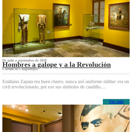
De julio a septiembre de 2010
Hombres a galope y a la Revolución
Castillo de Chapultepec
Emiliano Zapata era buen charro, nunca usó uniforme militar: era un
civil revolucionario, por eso sus símbolos de caudillo,…
Ver más