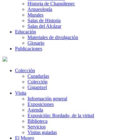
Historia de Chapultepec
Arqueología
Murales
Salas de Historia
Salas del Alcázar
Educación
Materiales de divulgación
Glosario
Publicaciones
Colección
Curadurías
Colección
Gigapixel
Visita
Información general
Exposiciones
Agenda
Exposición: Bordado, de la virtud
Biblioteca
Servicios
Visitas guiadas
El Museo