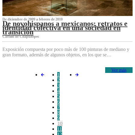
De diciembre de 2009 a febrero de 2010
De novohispanos a mexicanos: retratos e
identidad colectiva en una sociedad en
transición
Castillo de Chapultepec
Exposición compuesta por poco más de 100 pinturas de mediano y
gran formato, además de algunos objetos, en los que se…
Ver más
1
2
3
4
5
6
7
8
9
10
11
12