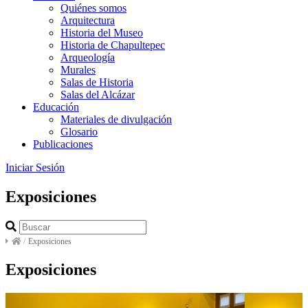
Quiénes somos
Arquitectura
Historia del Museo
Historia de Chapultepec
Arqueología
Murales
Salas de Historia
Salas del Alcázar
Educación
Materiales de divulgación
Glosario
Publicaciones
Iniciar Sesión
Exposiciones
/
Exposiciones
Exposiciones