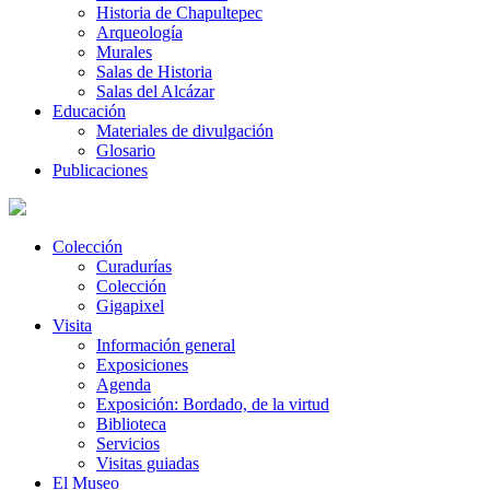
Historia de Chapultepec
Arqueología
Murales
Salas de Historia
Salas del Alcázar
Educación
Materiales de divulgación
Glosario
Publicaciones
Colección
Curadurías
Colección
Gigapixel
Visita
Información general
Exposiciones
Agenda
Exposición: Bordado, de la virtud
Biblioteca
Servicios
Visitas guiadas
El Museo