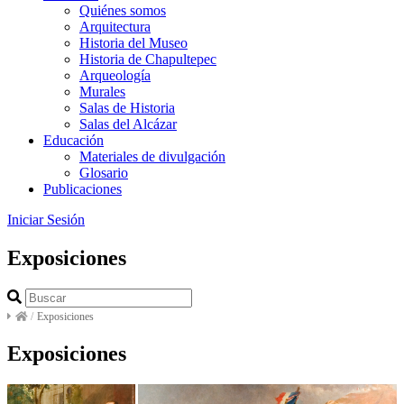
Quiénes somos
Arquitectura
Historia del Museo
Historia de Chapultepec
Arqueología
Murales
Salas de Historia
Salas del Alcázar
Educación
Materiales de divulgación
Glosario
Publicaciones
Iniciar Sesión
Exposiciones
/
Exposiciones
Exposiciones