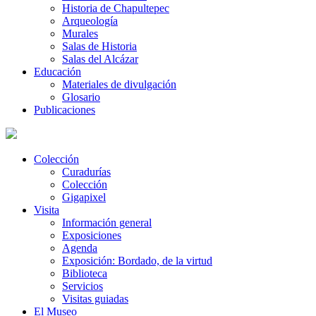
Historia de Chapultepec
Arqueología
Murales
Salas de Historia
Salas del Alcázar
Educación
Materiales de divulgación
Glosario
Publicaciones
Colección
Curadurías
Colección
Gigapixel
Visita
Información general
Exposiciones
Agenda
Exposición: Bordado, de la virtud
Biblioteca
Servicios
Visitas guiadas
El Museo