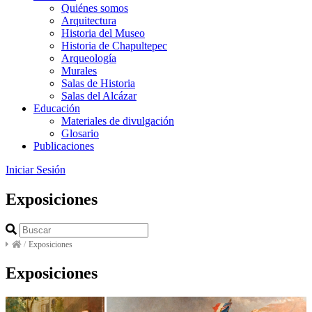
Quiénes somos
Arquitectura
Historia del Museo
Historia de Chapultepec
Arqueología
Murales
Salas de Historia
Salas del Alcázar
Educación
Materiales de divulgación
Glosario
Publicaciones
Iniciar Sesión
Exposiciones
/
Exposiciones
Exposiciones