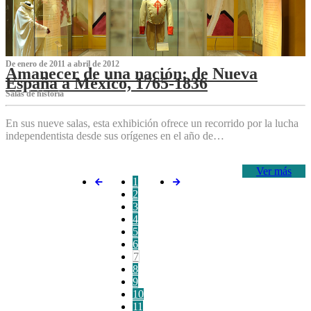
De enero de 2011 a abril de 2012
Amanecer de una nación: de Nueva
España a México, 1765-1836
Salas de historia
En sus nueve salas, esta exhibición ofrece un recorrido por la lucha
independentista desde sus orígenes en el año de…
Ver más
1
2
3
4
5
6
7
8
9
10
11