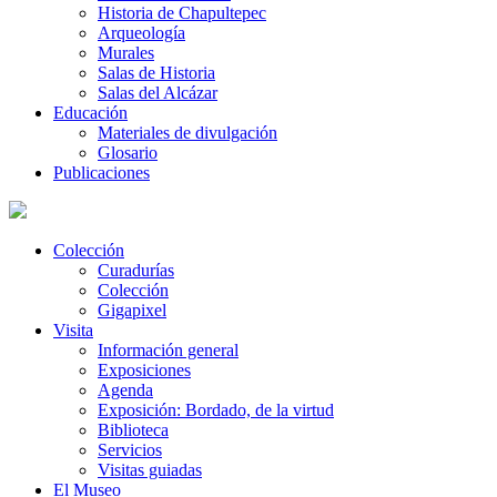
Historia de Chapultepec
Arqueología
Murales
Salas de Historia
Salas del Alcázar
Educación
Materiales de divulgación
Glosario
Publicaciones
Colección
Curadurías
Colección
Gigapixel
Visita
Información general
Exposiciones
Agenda
Exposición: Bordado, de la virtud
Biblioteca
Servicios
Visitas guiadas
El Museo