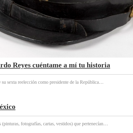
ardo Reyes cuéntame a mí tu historia
e su sexta reelección como presidente de la República…
éxico
(pinturas, fotografías, cartas, vestidos) que pertenecían…