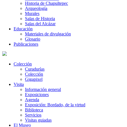
Historia de Chapultepec
Arqueología
Murales
Salas de Historia
Salas del Alcázar
Educación
Materiales de divulgación
Glosario
Publicaciones
Colección
Curadurías
Colección
Gigapixel
Visita
Información general
Exposiciones
Agenda
Exposición: Bordado, de la virtud
Biblioteca
Servicios
Visitas guiadas
El Museo