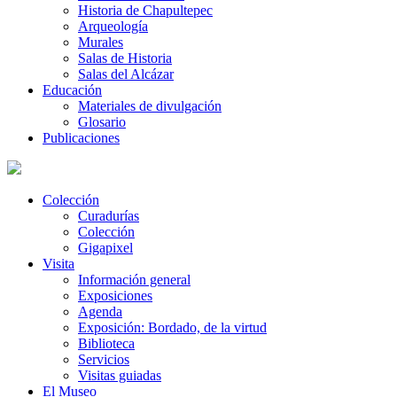
Historia de Chapultepec
Arqueología
Murales
Salas de Historia
Salas del Alcázar
Educación
Materiales de divulgación
Glosario
Publicaciones
Colección
Curadurías
Colección
Gigapixel
Visita
Información general
Exposiciones
Agenda
Exposición: Bordado, de la virtud
Biblioteca
Servicios
Visitas guiadas
El Museo