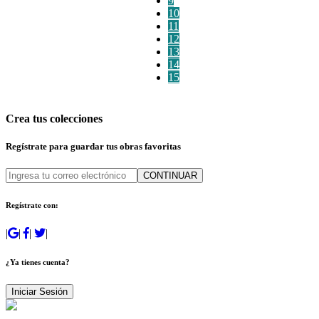
9
10
11
12
13
14
15
Crea tus colecciones
Regístrate para guardar tus obras favoritas
CONTINUAR
Regístrate con:
|
|
|
|
¿Ya tienes cuenta?
Iniciar Sesión